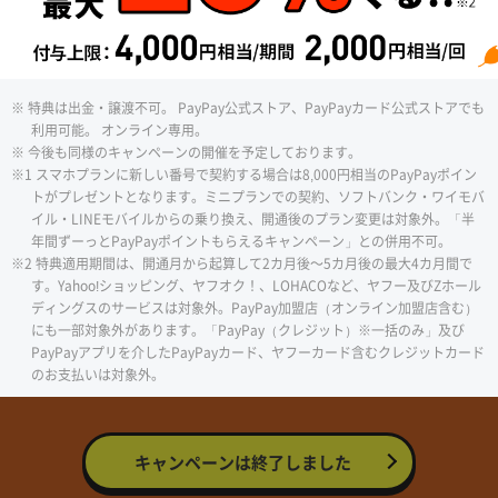
※ 特典は出金・譲渡不可。 PayPay公式ストア、PayPayカード公式ストアでも
利用可能。 オンライン専用。
※ 今後も同様のキャンペーンの開催を予定しております。
※1 スマホプランに新しい番号で契約する場合は8,000円相当のPayPayポイン
トがプレゼントとなります。ミニプランでの契約、ソフトバンク・ワイモバ
イル・LINEモバイルからの乗り換え、開通後のプラン変更は対象外。「半
年間ずーっとPayPayポイントもらえるキャンペーン」との併用不可。
※2 特典適用期間は、開通月から起算して2カ月後～5カ月後の最大4カ月間で
す。Yahoo!ショッピング、ヤフオク！、LOHACOなど、ヤフー及びZホール
ディングスのサービスは対象外。PayPay加盟店（オンライン加盟店含む）
にも一部対象外があります。「PayPay（クレジット）※一括のみ」及び
PayPayアプリを介したPayPayカード、ヤフーカード含むクレジットカード
のお支払いは対象外。
キャンペーンは終了しました