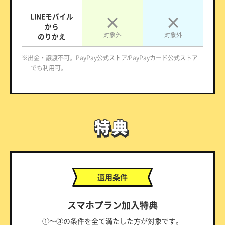
LINEモバイル
から
対象外
対象外
のりかえ
※出金・譲渡不可。PayPay公式ストア/PayPayカード公式ストア
でも利用可。
特典
特典
適用条件
スマホプラン加入特典
①～③の条件を全て満たした方が対象です。