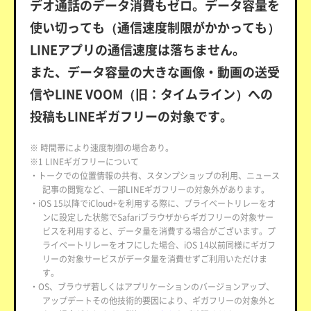
デオ通話のデータ消費もゼロ。データ容量を
使い切っても（通信速度制限がかかっても）
LINEアプリの通信速度は落ちません。
また、データ容量の大きな画像・動画の送受
信やLINE VOOM（旧：タイムライン）への
投稿もLINEギガフリーの対象です。
※ 時間帯により速度制御の場合あり。
※1 LINEギガフリーについて
・トークでの位置情報の共有、スタンプショップの利用、ニュース
記事の閲覧など、一部LINEギガフリーの対象外があります。
・iOS 15以降でiCloud+を利用する際に、プライベートリレーをオ
ンに設定した状態でSafariブラウザからギガフリーの対象サー
ビスを利用すると、データ量を消費する場合がございます。プ
ライベートリレーをオフにした場合、iOS 14以前同様にギガフ
リーの対象サービスがデータ量を消費せずご利用いただけま
す。
・OS、ブラウザ若しくはアプリケーションのバージョンアップ、
アップデートその他技術的要因により、ギガフリーの対象外と