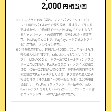
※1 ミニプランでのご契約、ソフトバンク・ワイモバイ
ル・LINEモバイルからの乗り換え、開通後のプラン変
更は対象外。「半年間ずーっとPayPayポイントもらえ
るキャンペーン」との併用不可。特典は出金・譲渡不
可。 PayPay公式ストア、PayPayカード公式ストアで
も利用可能。 オンライン専用。
※2 特典適用期間は、開通月から起算して2カ月後～5カ月
後の最大4カ月間です。Yahoo!ショッピング、ヤフオ
ク！、LOHACOなど、ヤフー及びZホールディングスの
サービスは対象外。PayPay加盟店（オンライン加盟店
含む）にも一部対象外があります。特典適用期間中に対
象加盟店でPayPay決済した場合、決済金額の最大20％
相当を付与（付与上限：4,000円相当/期間・2,000円相
当/回）。「PayPay（クレジット）※一括のみ」及び
PayPayアプリを介したPayPayカード、ヤフーカード含
むクレジットカードのお支払いは対象外。