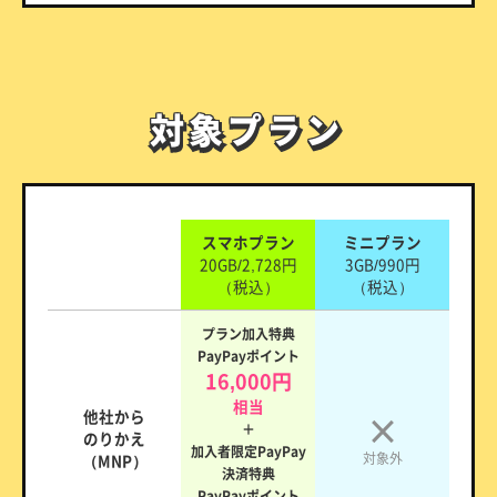
対象プラン
対象プラン
スマホプラン
ミニプラン
20GB/2,728円
3GB/990円
（税込）
（税込）
プラン加入特典
PayPayポイント
16,000円
相当
他社から
＋
のりかえ
加入者限定PayPay
対象外
（MNP）
決済特典
PayPayポイント