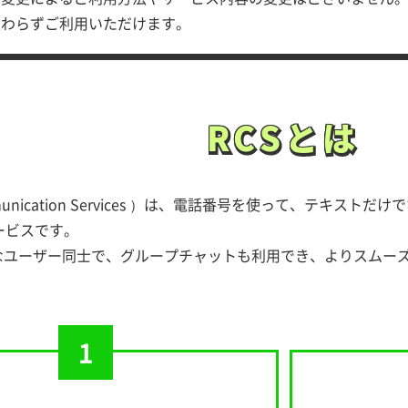
変わらずご利用いただけます。
RCSとは
RCSとは
Communication Services ）は、電話番号を使って、テ
ービスです。
能なユーザー同士で、グループチャットも利用でき、よりスムー
1