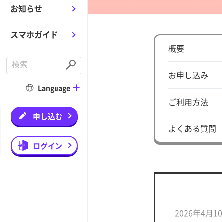
お知らせ
スマホガイド
概要
C
o
S
お申し込み
n
u
d
b
Language
u
m
c
i
ご利用方法
t
t
a
申し込む
s
よくある質問
e
a
r
ログイン
c
h
2026年4月1