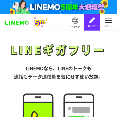
申し込む
メニュー
Language
LINEギガフリー
LINEギガフリー
LINEMOなら、LINEのトークも
通話もデータ通信量を気にせず使い放題。