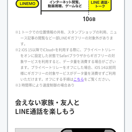
※1 トークでの位置情報の共有、スタンプショップの利用、ニュ
ース記事の閲覧など一部LINEギガフリーの対象外がありま
す。
※2 iOS 15以降でiCloud+を利用する際に、プライベートリレー
をオンに設定した状態でSafariブラウザからギガフリーの対
象サービスを利用すると、データ量を消費する場合がござい
ます。プライベートリレーをオフにした場合、iOS 14以前同
様にギガフリーの対象サービスがデータ量を消費せずご利用
いただけます。オフにする手順は
こちら
をご覧ください。
※3 時間帯により速度制御の場合あり
会えない家族・友人と
LINE通話を楽しもう