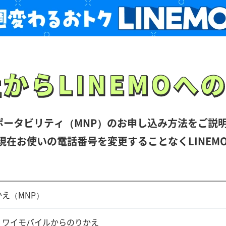
社から
LINEMOへ
社から
LINEMOへ
ポータビリティ（MNP）のお申し込み方法をご説
現在お使いの電話番号を変更することなくLINEM
え（MNP）
・ワイモバイルからのりかえ