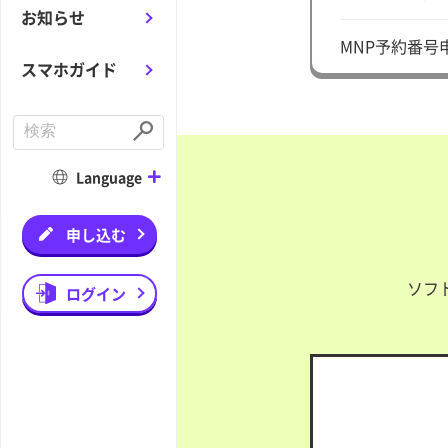
お知らせ
MNP予約番号
スマホガイド
C
o
S
n
u
d
b
Language
u
m
c
i
t
t
a
申し込む
s
e
a
ソフ
r
ログイン
c
h