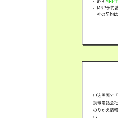
必ず
MNP
MNP予約
社の契約は
申込画面で
携帯電話会社
のりかえ情報
い。