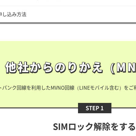
申し込み方法
他社からのりかえ（MN
他社からのりかえ（M
トバンク回線を利用したMVNO回線（LINEモバイル含む）を
STEP 1
SIMロック解除をする