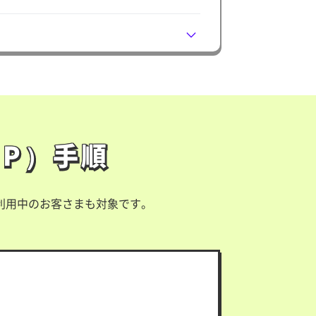
P）手順
NP）手順
ご利用中のお客さまも対象です。