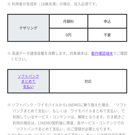
※ 利用者が未成年（18歳未満）の場合、加入必須です。
月額料
申込
テザリング
0円
不要
※ 高速データ通信容量を消費します。対象端末は、
動作確認端末
でご確認
ください。
ソフトバンク
まとめて
対応
支払い
※ ソフトバンク・ワイモバイルからLINEMOに乗り換えた場合、「ソフト
バンクまとめて支払い」もしくは「ワイモバイルまとめて支払い」で
利用しているサービス・コンテンツは、解除となります。引き続きご
利用の場合は、LINEMO契約後に再度、各サービス・コンテンツでの
「ソフトバンクまとめて支払い」のご登録が必要となります。
※ PayPayへの「ソフトバンクまとめて支払い」チャージは後日対応予定