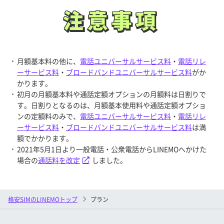
注意事項
注意事項
月額基本料の他に、
電話ユニバーサルサービス料
・
電話リレ
ーサービス料
・
ブロードバンドユニバーサルサービス料
がか
かります。
初月の月額基本料や通話定額オプションの月額料は日割りで
す。日割りとなるのは、月額基本使用料や通話定額オプショ
ンの定額料のみで、
電話ユニバーサルサービス料
・
電話リレ
ーサービス料
・
ブロードバンドユニバーサルサービス料
は満
額でかかります。
2021年5月1日より一般電話・公衆電話からLINEMOへかけた
場合の
通話料を改定
しました。
格安SIMのLINEMOトップ
プラン