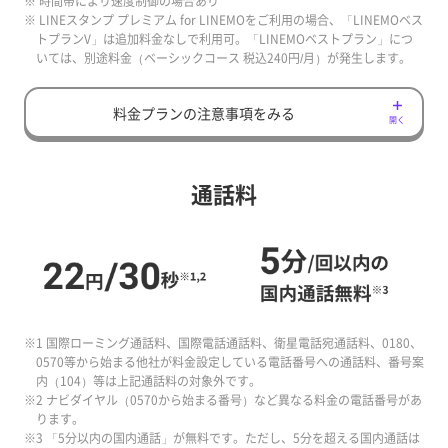
※ 時間帯により速度制御の場合あり
※ LINEスタンプ プレミアム for LINEMOをご利用の場合、「LINEMOベス
トプランV」は追加料金なしで利用可。「LINEMOベストプラン」につ
いては、別途料金（ベーシックコース 税込240円/月）が発生します。
料金プランの注意事項をみる
開く
通話料
※1 国際ローミング通話料、国際電話通話料、衛星電話宛通話料、0180、
0570等から始まる他社が料金設定している電話番号への通話料、番号案
内（104）等は上記通話料の対象外です。
※2 ナビダイヤル（0570から始まる番号）など異なる料金の電話番号があ
ります。
※3 「5分以内の国内通話」が無料です。ただし、5分を超える国内通話は