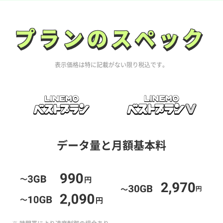
プランのスペック
プランのスペック
表示価格は特に記載がない限り税込です。
データ量と月額基本料