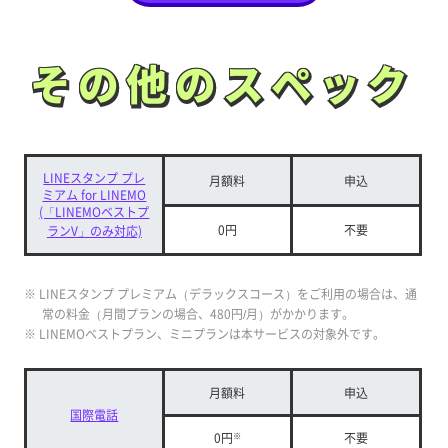
その他のスペック
その他のスペック
LINEスタンプ プレ
月額料
申込
ミアム for LINEMO
(「LINEMOベストプ
0円
不要
ランV」のみ対応)
※ LINEスタンプ プレミアム（デラックスコース）をご利用の場合は、通
常の料金（月間プランの場合、480円/月）がかかります。
※ LINEMOベストプラン、ミニプランは本サービスの対象外です。
月額料
申込
国際電話
0円
※
不要