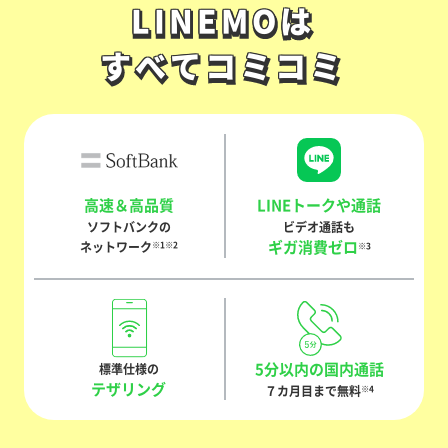
LINEMOは
LINEMOは
すべてコミコミ
すべてコミコミ
高速＆高品質
LINEトークや通話
ソフトバンクの
ビデオ通話も
ギガ消費ゼロ
ネットワーク
※1※2
※3
5分以内の国内通話
標準仕様の
テザリング
７カ月目まで無料
※4