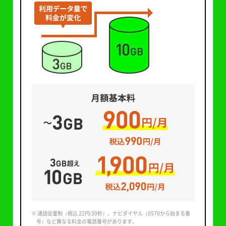
※ 通話従量制（税込 22円/30秒）。ナビダイヤル（0570から始まる番
号）など異なる料金の電話番号があります。