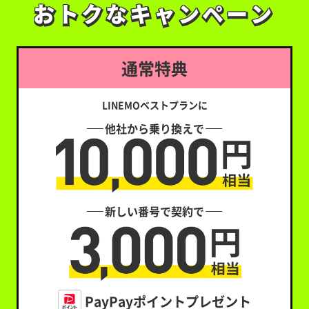
おトクなキャンペーン
おトクなキャンペーン
通常特典
LINEMOベストプランに
他社から乗り換えで
新しい番号で契約で
PayPayポイントプレゼント