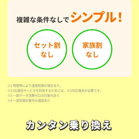
※1 時間帯により速度制御の場合あり。
※2 5G通信サービスを利用するためには、５G対応端末が必要です。
※3 一部データ消費ゼロの対象外あり
※4 一部定額対象外の通話あり
カンタン乗り換え
カンタン乗り換え