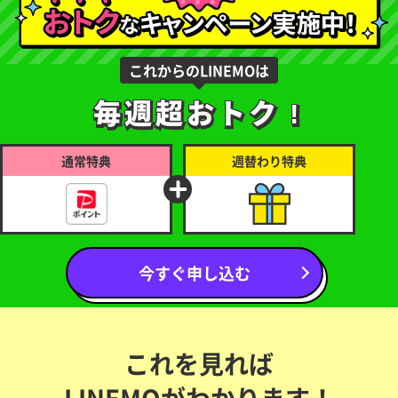
これからのLINEMOは
毎週超おトク !
毎週超おトク !
通常特典
週替わり特典
今すぐ申し込む
これを見れば