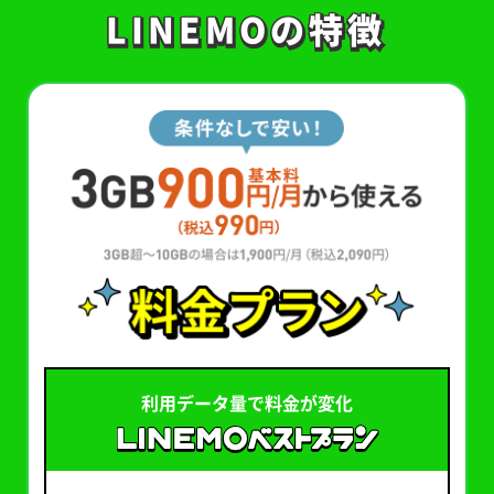
LINEMOの特徴
LINEMOの特徴
利用データ量で料金が変化