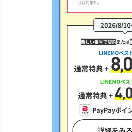
えは対象外。
2026/8/1
新しい番号で契約
または
LINEMOベス
LINEMOベ
PayPayポ
詳細をみ