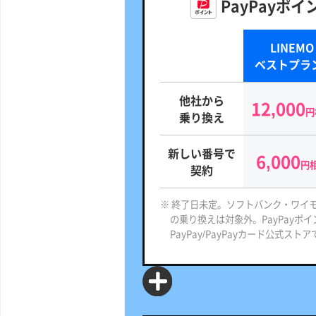
PayPayポ
LINEMO
ベストプラ
他社から
12,000
円
乗り換え
新しい番号で
6,000
円
契約
※ 終了日未定。ソフトバンク・ワイモ
の乗り換えは対象外。PayPayポ
PayPay/PayPayカード公式スト