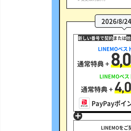
2026/8/2
新しい番号で契約
または
他
LINEMOベス
LINEMOベ
PayPayポ
LINEMOを