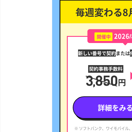
毎週変わる8
2026/
開催中
新しい番号で契約
または
詳細をみ
※ ソフトバンク、ワイモバイル、