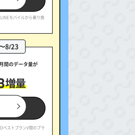
LINEモバイルから乗り換
7〜8/23
カ月間のデータ量が
る
EMOベストプランV間のプラ