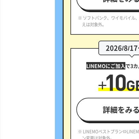
※ ソフトバンク、ワイモバイル、
えは対象外。
2026/8/1
LINEMOにご加入
で3
詳細をみ
※ LINEMOベストプラン⇔LIN
ン変更は対象外。