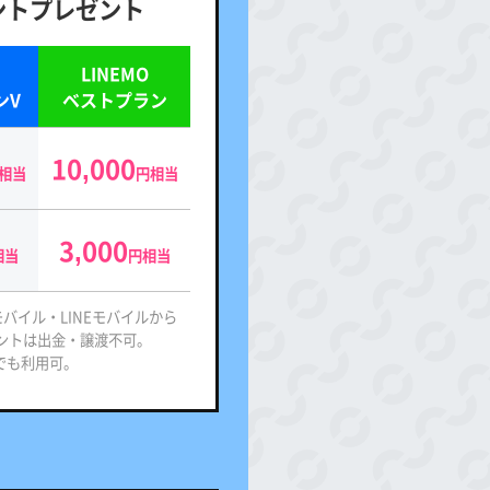
イントプレゼント
LINEMO
ンV
ベストプラン
10,000
相当
円相当
3,000
相当
円相当
バイル・LINEモバイルから
イントは出金・譲渡不可。
アでも利用可。