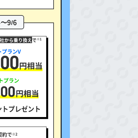
4〜9/6
社から乗り換え
で
※1
トプランV
ストプラン
イントプレゼント
ご契約で
※2