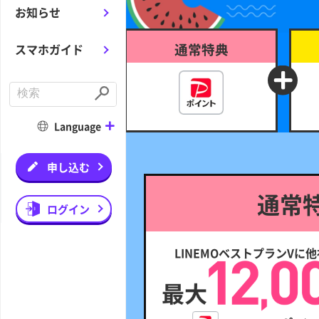
お知らせ
通常特典
スマホガイド
C
o
S
n
u
d
b
Language
u
m
c
i
t
t
a
申し込む
s
e
通常
a
r
ログイン
c
h
LINEMOベストプランVに