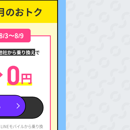
月のおトク
8/3〜8/9
他社から乗り換え
で
る
LINEモバイルから乗り換