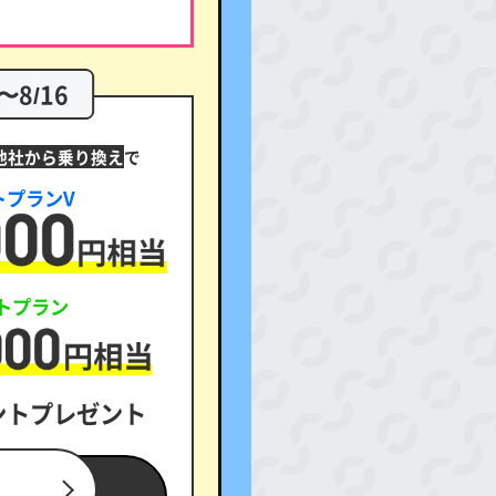
0〜8/16
他社から乗り換え
で
トプランV
ストプラン
イントプレゼント
る